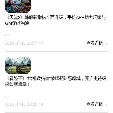
《天堂2》韩服新举措全面升级，手机APP助力玩家与
GM无缝沟通
···
2026-07-11 15:07:45
查看详情 →
《冒险王》“始祖猛犸皇”荣耀登陆恶魔城，开启史诗级
探险新篇章！
···
2026-07-11 10:35:49
查看详情 →