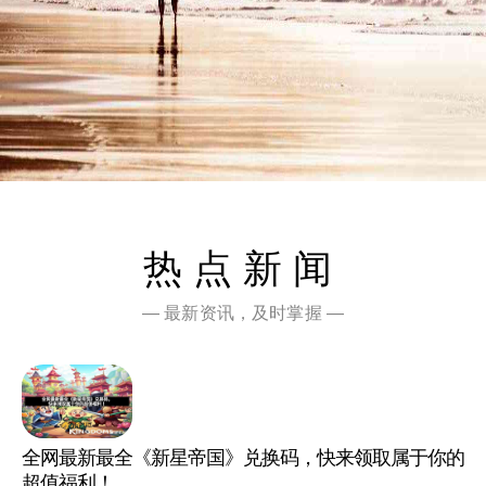
热点新闻
— 最新资讯，及时掌握 —
全网最新最全《新星帝国》兑换码，快来领取属于你的
超值福利！