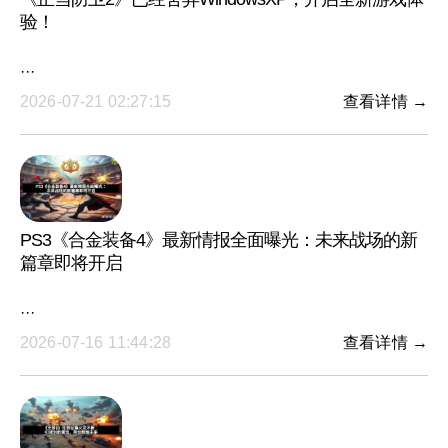
验！
···
2026-07-21 02:27:15
查看详情 →
PS3《合金装备4》最新情报全面曝光：未来战场的新
篇章即将开启
···
2026-07-16 11:44:28
查看详情 →