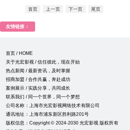
首页
上一页
下一页
尾页
友情链接：
首页 / HOME
关于光宏影视 / 信任彼此，现在开始
热点新闻 / 最新资讯，及时掌握
招商加盟 / 合作共赢，奔赴成功
案例展示 / 实践分享，共同成长
联系我们 / 同一个世界，同一个梦想
公司名称：上海市光宏影视网络技术有限公司
通讯地址：上海市浦东新区胜利路201号
版权信息：Copyright © 2024-2030 光宏影视 版权所有