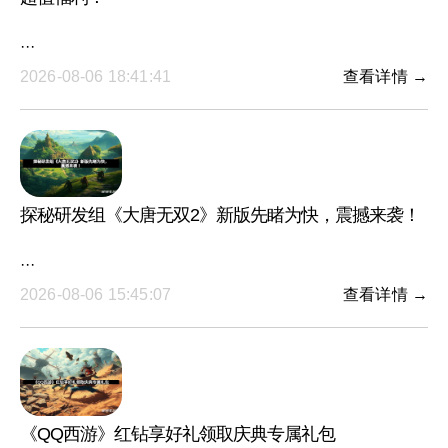
···
2026-08-06 18:41:41
查看详情 →
探秘研发组《大唐无双2》新版先睹为快，震撼来袭！
···
2026-08-06 15:45:07
查看详情 →
《QQ西游》红钻享好礼领取庆典专属礼包